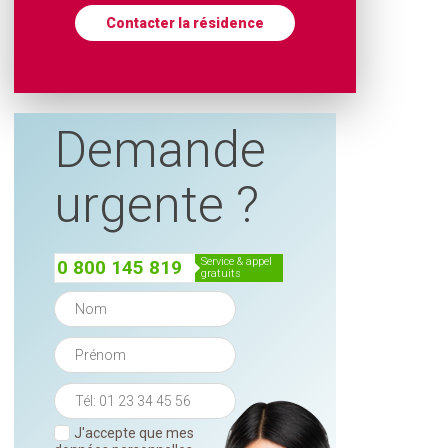
Contacter la résidence
Demande
urgente ?
service & appel
0 800 145 819
gratuits
J'accepte que mes