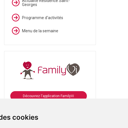
Actualité Résidence Saint-
Georges
Programme d'activités
Menu de la semaine
Découvrez l'application FamilyVi
Se connecter à FamilyVi
 des cookies