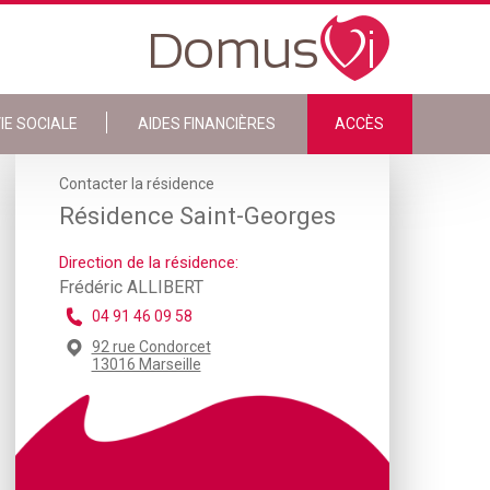
IE SOCIALE
AIDES FINANCIÈRES
ACCÈS
Contacter la résidence
Résidence Saint-Georges
Direction de la résidence:
Frédéric ALLIBERT
04 91 46 09 58
92 rue Condorcet
13016 Marseille