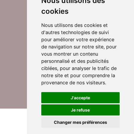
Nous utilisons des
cookies
Nous utilisons des cookies et
d'autres technologies de suivi
Suivez-nous sur Twitter
pour améliorer votre expérience
de navigation sur notre site, pour
vous montrer un contenu
personnalisé et des publicités
Rejoignez nos équipes
ciblées, pour analyser le trafic de
notre site et pour comprendre la
provenance de nos visiteurs.
Nous contacter
J'accepte
Je refuse
© DomusVi 2026
Mentions légales
Changer mes préférences
Données personnelles et cookies