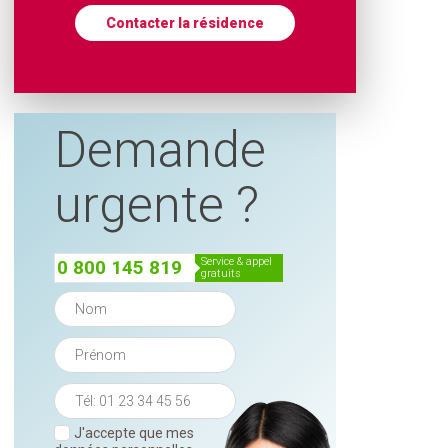
Contacter la résidence
Demande
urgente ?
service & appel
0 800 145 819
gratuits
J'accepte que mes