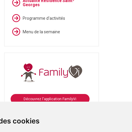
Actualité Résidence Saint-
Georges
Programme d'activités
Menu de la semaine
Découvrez l'application FamilyVi
Se connecter à FamilyVi
 des cookies