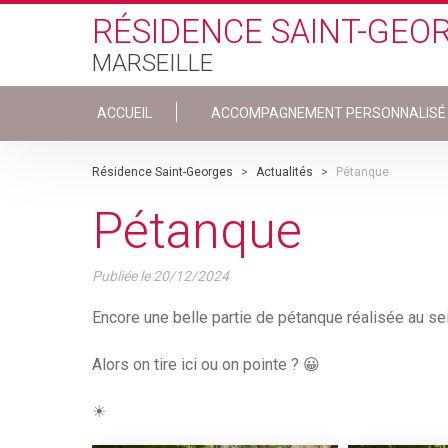
Skip to main content
RÉSIDENCE SAINT-GEO
MARSEILLE
ACCUEIL
ACCOMPAGNEMENT PERSONNALISÉ
Résidence Saint-Georges
>
Actualités
>
Pétanque
Pétanque
Publiée le
20/12/2024
Encore une belle partie de pétanque réalisée au s
Alors on tire ici ou on pointe ? 😀
☀