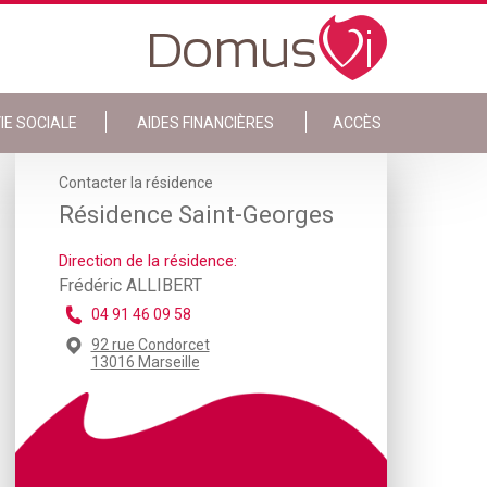
IE SOCIALE
AIDES FINANCIÈRES
ACCÈS
Contacter la résidence
Résidence Saint-Georges
Direction de la résidence:
Frédéric ALLIBERT
04 91 46 09 58
92 rue Condorcet
13016 Marseille