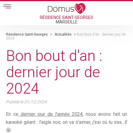
Skip to main content
RÉSIDENCE SAINT-GEORGES
MARSEILLE
Résidence Saint-Georges
>
Actualités
>
Bon bout d'an : dernier jour de
2024
Bon bout d'an :
dernier jour de
2024
Publiée le
31/12/2024
En ce
dernier jour de l'année 2024
, nous avons fait un
karaoké géant : l'aigle noir, on va s'aimer, j'irai où tu iras...💃
🤩